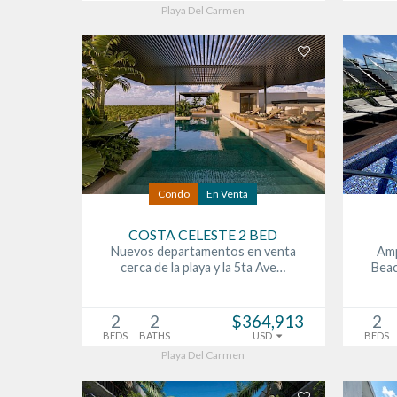
Playa Del Carmen
Condo
En Venta
COSTA CELESTE 2 BED
Nuevos departamentos en venta
Amp
cerca de la playa y la 5ta Ave…
Beac
2
2
$364,913
2
BEDS
BATHS
USD
BEDS
Playa Del Carmen