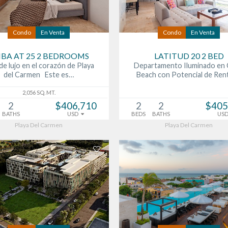
Condo
En Venta
Condo
En Venta
IBA AT 25 2 BEDROOMS
LATITUD 20 2 BED
de lujo en el corazón de Playa
Departamento Iluminado en
del Carmen Este es…
Beach con Potencial de Ren
2,056 SQ. MT.
2
$406,710
2
2
$405
BATHS
USD
BEDS
BATHS
US
Playa Del Carmen
Playa Del Carmen