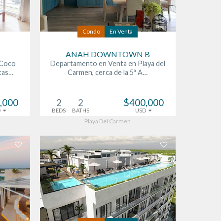
Condo
En Venta
ANAH DOWNTOWN B
 Coco
Departamento en Venta en Playa del
tas…
Carmen, cerca de la 5ª A…
,000
2
2
$400,000
D
BEDS
BATHS
USD
Playa Del Carmen