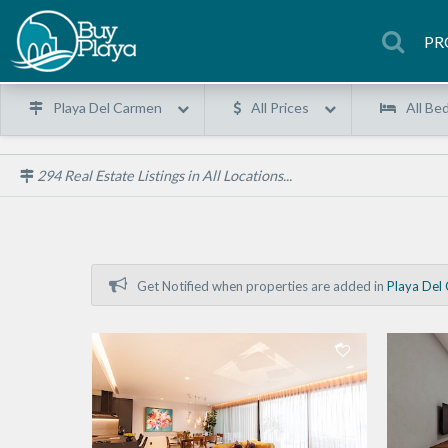
PR
Playa Del Carmen
All Prices
All Be
294
Real Estate Listings in All Locations...
Get Notified when properties are added in
Playa Del