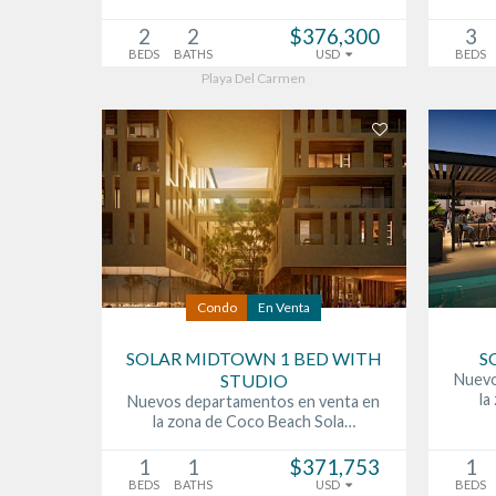
2
2
$376,300
3
BEDS
BATHS
USD
BEDS
Playa Del Carmen
Condo
En Venta
SOLAR MIDTOWN 1 BED WITH
S
STUDIO
Nuevo
la
Nuevos departamentos en venta en
la zona de Coco Beach Sola…
1
1
$371,753
1
BEDS
BATHS
USD
BEDS