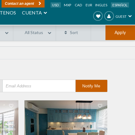
Contact an agent
USD
MXP
CAD
EUR
INGLES
ESPAÑOL
CUENTA
TENOS
GUEST
Apply
s
All Status
Sort
Notify Me