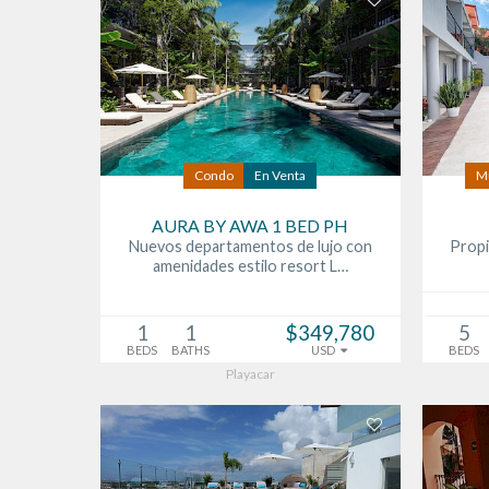
Condo
En Venta
Mu
AURA BY AWA 1 BED PH
Nuevos departamentos de lujo con
Propi
amenidades estilo resort L…
1
1
$349,780
5
BEDS
BATHS
USD
BEDS
Playacar