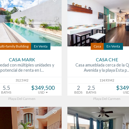
lti-family Building
En Venta
Casa
En Venta
CASA MARK
CASA CHE
edad con múltiples unidades y
Casa amueblada cerca de la Q
potencial de renta en l…
Avenida y la playa Esta p
312.5 M2
114.93 M2
5.5
$349,500
2
2.5
$349
BATHS
USD
BEDS
BATHS
US
Playa Del Carmen
Playa Del Carmen