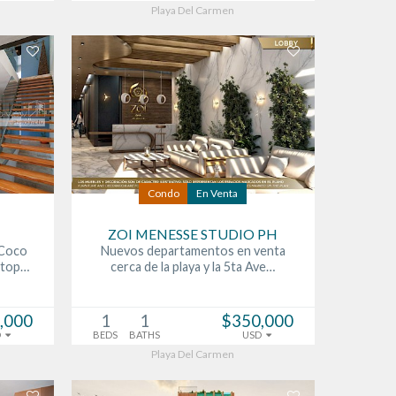
Playa Del Carmen
Condo
En Venta
ZOI MENESSE STUDIO PH
 Coco
Nuevos departamentos en venta
ftop…
cerca de la playa y la 5ta Ave…
,000
1
1
$350,000
D
BEDS
BATHS
USD
Playa Del Carmen