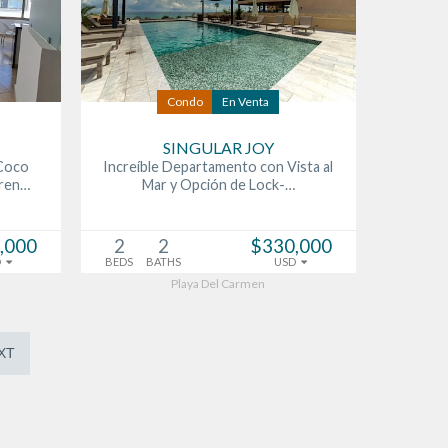
Condo
En Venta
SINGULAR JOY
Coco
Increíble Departamento con Vista al
 ren…
Mar y Opción de Lock-…
,000
2
2
$330,000
D
BEDS
BATHS
USD
Playa Del Carmen
XT