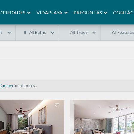
OPIEDADES
VIDAPLAYA
PREGUNTAS
CONTÁC
ds
All Baths
All Types
All Feature
 Carmen
for all prices .