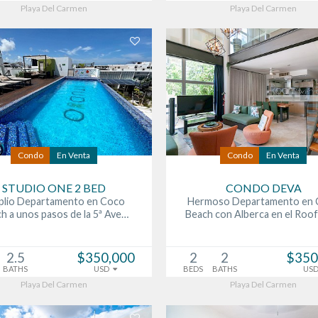
Playa Del Carmen
Playa Del Carmen
Condo
En Venta
Condo
En Venta
STUDIO ONE 2 BED
CONDO DEVA
lio Departamento en Coco
Hermoso Departamento en
h a unos pasos de la 5ª Ave…
Beach con Alberca en el Roo
2.5
$350,000
2
2
$350
BATHS
USD
BEDS
BATHS
US
Playa Del Carmen
Playa Del Carmen