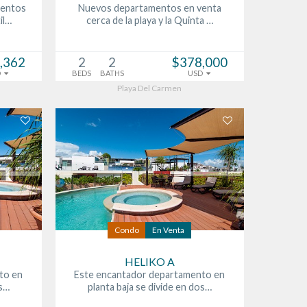
mentos
Nuevos departamentos en venta
il…
cerca de la playa y la Quinta …
,362
2
2
$378,000
D
BEDS
BATHS
USD
Playa Del Carmen
Condo
En Venta
HELIKO A
to en
Este encantador departamento en
os…
planta baja se divide en dos…