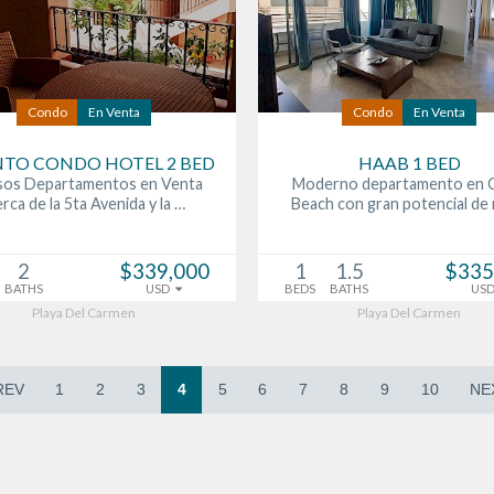
Condo
En Venta
Condo
En Venta
TO CONDO HOTEL 2 BED
HAAB 1 BED
sos Departamentos en Venta
Moderno departamento en 
rca de la 5ta Avenida y la …
Beach con gran potencial de
2
$339,000
1
1.5
$335
BATHS
USD
BEDS
BATHS
US
Playa Del Carmen
Playa Del Carmen
REV
1
2
3
4
5
6
7
8
9
10
NE