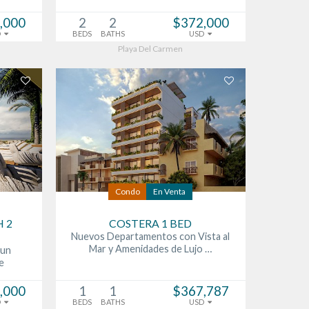
,000
2
2
$372,000
D
BEDS
BATHS
USD
Playa Del Carmen
Condo
En Venta
 2
COSTERA 1 BED
Nuevos Departamentos con Vista al
Mar y Amenidades de Lujo …
 un
e
,000
1
1
$367,787
D
BEDS
BATHS
USD