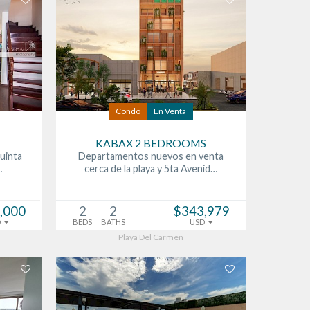
Condo
En Venta
KABAX 2 BEDROOMS
uinta
Departamentos nuevos en venta
…
cerca de la playa y 5ta Avenid…
,000
2
2
$343,979
D
BEDS
BATHS
USD
Playa Del Carmen