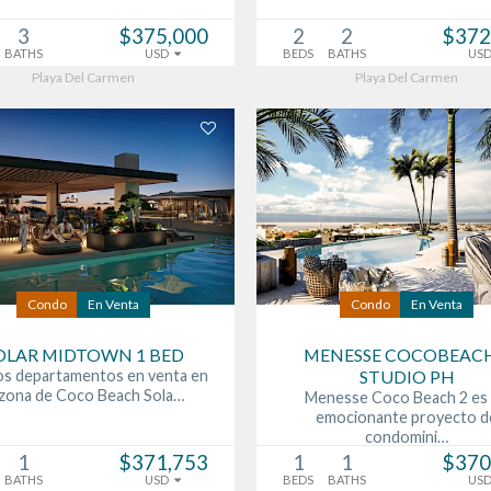
3
$375,000
2
2
$372
BATHS
USD
BEDS
BATHS
US
Playa Del Carmen
Playa Del Carmen
Condo
En Venta
Condo
En Venta
OLAR MIDTOWN 1 BED
MENESSE COCOBEACH
s departamentos en venta en
STUDIO PH
 zona de Coco Beach Sola…
Menesse Coco Beach 2 es
emocionante proyecto d
condomini…
1
$371,753
1
1
$370
BATHS
USD
BEDS
BATHS
US