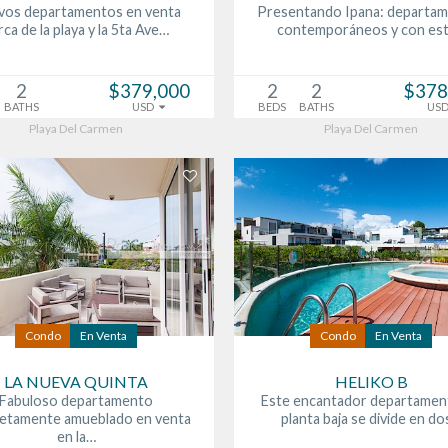
vos departamentos en venta
Presentando Ipana: departa
rca de la playa y la 5ta Ave…
contemporáneos y con est
2
$379,000
2
2
$378
BATHS
USD
BEDS
BATHS
US
Playa Del Carmen
Playa Del Carmen
Condo
En Venta
Condo
En Venta
LA NUEVA QUINTA
HELIKO B
Fabuloso departamento
Este encantador departamen
etamente amueblado en venta
planta baja se divide en d
en la…