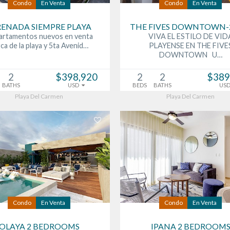
Condo
En Venta
Condo
En Venta
RENADA SIEMPRE PLAYA
THE FIVES DOWNTOWN-
artamentos nuevos en venta
VIVA EL ESTILO DE VID
ca de la playa y 5ta Avenid…
PLAYENSE EN THE FIVE
DOWNTOWN U…
2
$398,920
2
2
$389
BATHS
USD
BEDS
BATHS
US
Playa Del Carmen
Playa Del Carmen
Condo
En Venta
Condo
En Venta
OLAYA 2 BEDROOMS
IPANA 2 BEDROOM