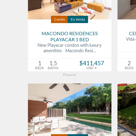
Condo
En Venta
MACONDO RESIDENCES
CE
PLAYACAR 1 BED
Vida 
New Playacar condos with luxury
amenities Macondo Resi…
1
1.5
$411,457
2
BEDS
BATHS
USD
BEDS
Playacar