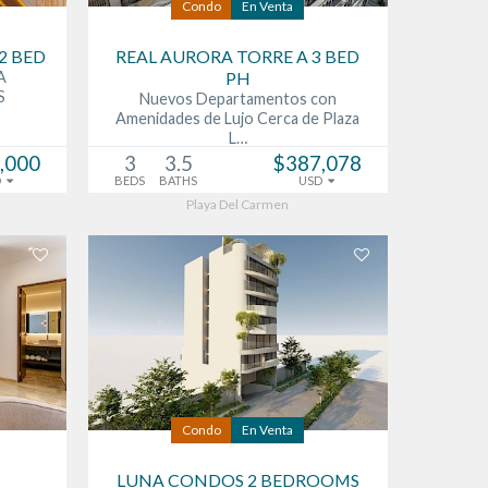
Condo
En Venta
2 BED
REAL AURORA TORRE A 3 BED
A
PH
S
Nuevos Departamentos con
Amenidades de Lujo Cerca de Plaza
L…
,000
3
3.5
$387,078
D
BEDS
BATHS
USD
Playa Del Carmen
Condo
En Venta
S
LUNA CONDOS 2 BEDROOMS