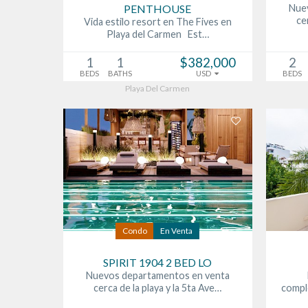
PENTHOUSE
Nue
ce
Vida estilo resort en The Fives en
Playa del Carmen Est…
1
1
$382,000
2
BEDS
BATHS
USD
BEDS
Playa Del Carmen
Condo
En Venta
SPIRIT 1904 2 BED LO
Nuevos departamentos en venta
cerca de la playa y la 5ta Ave…
compl