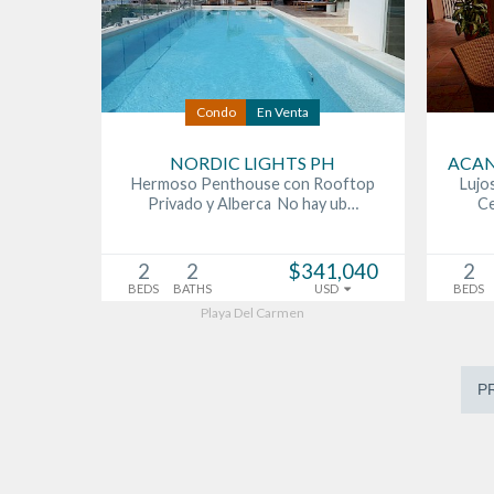
Condo
En Venta
NORDIC LIGHTS PH
ACAN
Hermoso Penthouse con Rooftop
Lujo
Privado y Alberca No hay ub…
Ce
2
2
$341,040
2
BEDS
BATHS
USD
BEDS
Playa Del Carmen
P