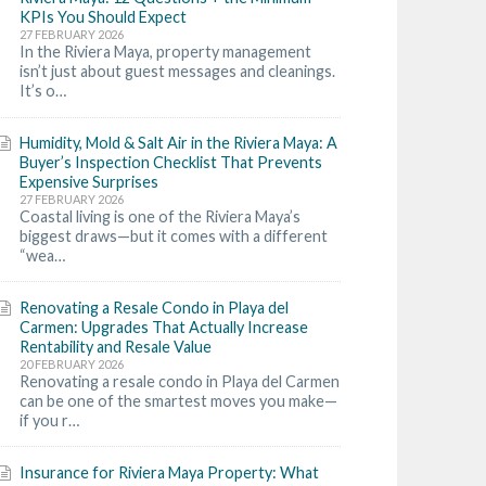
KPIs You Should Expect
27 FEBRUARY 2026
In the Riviera Maya, property management
isn’t just about guest messages and cleanings.
It’s o…
Humidity, Mold & Salt Air in the Riviera Maya: A
Buyer’s Inspection Checklist That Prevents
Expensive Surprises
27 FEBRUARY 2026
Coastal living is one of the Riviera Maya’s
biggest draws—but it comes with a different
“wea…
Renovating a Resale Condo in Playa del
Carmen: Upgrades That Actually Increase
Rentability and Resale Value
20 FEBRUARY 2026
Renovating a resale condo in Playa del Carmen
can be one of the smartest moves you make—
if you r…
Insurance for Riviera Maya Property: What