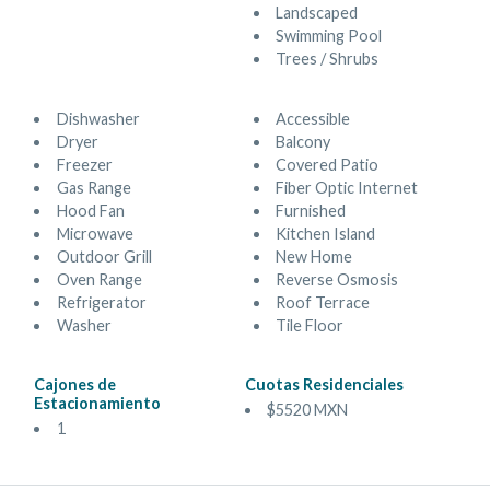
Landscaped
Swimming Pool
Trees / Shrubs
Dishwasher
Accessible
Dryer
Balcony
Freezer
Covered Patio
Gas Range
Fiber Optic Internet
Hood Fan
Furnished
Microwave
Kitchen Island
Outdoor Grill
New Home
Oven Range
Reverse Osmosis
Refrigerator
Roof Terrace
Washer
Tile Floor
Cajones de
Cuotas Residenciales
Estacionamiento
$5520 MXN
1