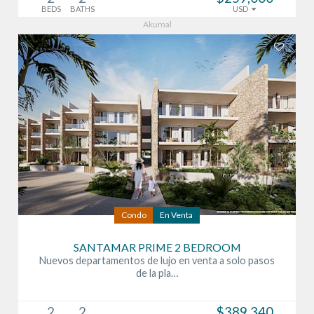
BEDS
BATHS
USD
Akumal
Condo
En Venta
SANTAMAR PRIME 2 BEDROOM
Nuevos departamentos de lujo en venta a solo pasos
de la pla…
2
2
$389,340