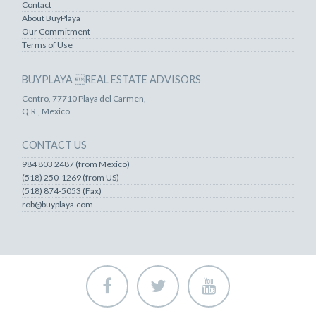
Contact
About BuyPlaya
Our Commitment
Terms of Use
BUYPLAYA REAL ESTATE ADVISORS
Centro, 77710 Playa del Carmen,
Q.R., Mexico
CONTACT US
984 803 2487 (from Mexico)
(518) 250-1269 (from US)
(518) 874-5053 (Fax)
rob@buyplaya.com