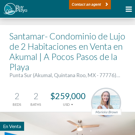
Contact an agent
Santamar- Condominio de Lujo
de 2 Habitaciones en Venta en
Akumal | A Pocos Pasos de la
Playa
Punta Sur (Akumal, Quintana Roo, MX - 77776)…
2
2
$259,000
BEDS
BATHS
USD
Marieke Brown
En Venta