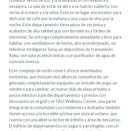
comedor llenos de luz, y una lavandería con lavadora y
secadora. La sala de estar se abre a un balcón cubierto con
vistas al océano y a la selva. Este es un lugar encantador para
disfrutar de café por la mañana o una copa de vino por la
noche. Este departamento tiene pisos de cerámica y
acabados de alta calidad que son duraderos y fáciles de
mantener. Se entrega completamente amueblado y listo para
habitar, con ventiladores de techo, aire acondicionado, un
televisor inteligente Sony, un dispositivo de transmisión
Roku, cerraduras electrónicas y un purificador de agua de
ósmosis inversa.
Este complejo de estilo resort ofrece amenidades
exclusivas, que incluyen dos albercas comunitarias, un
gimnasio completamente equipado, un estudio de yoga, un
sendero para caminar, un nuevo club de playa privado a
pocos minutos a pie del departamento y precios con
descuento en el golf y el TAO Wellness Center, una parte
integral de la comunidad. Los residentes e invitados también
tienen acceso a la increíble azotea con vista al océano, que
cuenta con una alberca de borde infinito y área de descanso.
El edificio de departamentos es seguro y protegido, con un