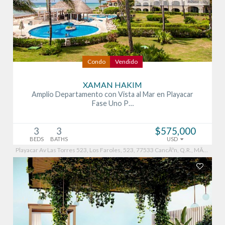
Condo
Vendido
XAMAN HAKIM
Amplio Departamento con Vista al Mar en Playacar
Fase Uno P…
3
3
$575,000
BEDS
BATHS
USD
Playacar Av Las Torres 523, Los Faroles, 523, 77533 CancÃºn, Q.R., MÃ©xico