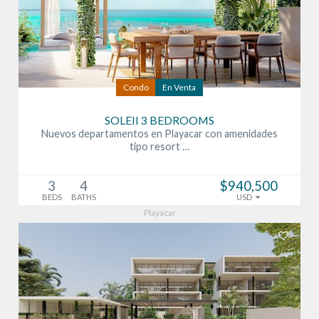
Condo
En Venta
SOLEII 3 BEDROOMS
Nuevos departamentos en Playacar con amenidades
tipo resort …
3
4
$940,500
BEDS
BATHS
USD
Playacar