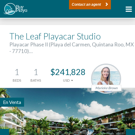
Contact an agent
The Leaf Playacar Studio
Playacar Phase II (Playa del Carmen, Quintana Roo, MX
- 77710)…
1
1
$241,828
BEDS
BATHS
USD
Marieke Brown
En Venta