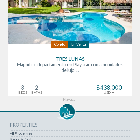
Condo
En Venta
TRES LUNAS
Magnífico departamento en Playacar con amenidades
de lujo …
3
2
$438,000
BEDS
BATHS
USD
Playacar
PROPERTIES
All Properties
Steals & Deals