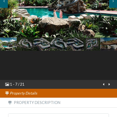
1
-
7
/
21
Property Details
PROPERTY DESCRIPTION