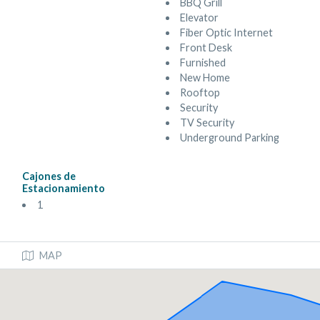
BBQ Grill
Elevator
Fiber Optic Internet
Front Desk
Furnished
New Home
Rooftop
Security
TV Security
Underground Parking
Cajones de
Estacionamiento
1
MAP