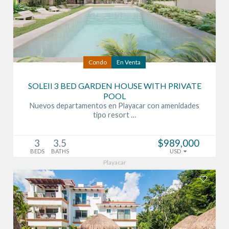
Condo
En Venta
SOLEII 3 BED GARDEN HOUSE WITH PRIVATE
POOL
Nuevos departamentos en Playacar con amenidades
tipo resort …
3
3.5
$989,000
BEDS
BATHS
USD
Playacar